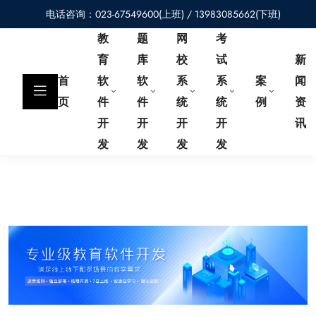
电话咨询：023-67549600(上班) / 13983085662(下班)
教
题
网
考
育
库
校
试
新
首
软
软
系
系
案
闻
页
件
件
统
统
例
资
开
开
开
开
讯
发
发
发
发