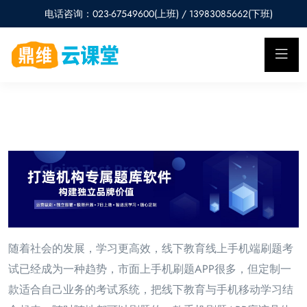
电话咨询：023-67549600(上班) / 13983085662(下班)
随着社会的发展，学习更高效，线下教育线上手机端刷题考
试已经成为一种趋势，市面上手机刷题APP很多，但定制一
款适合自己业务的考试系统，把线下教育与手机移动学习结