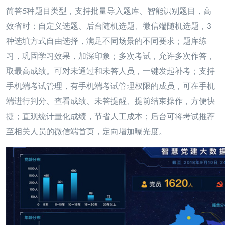
简答5种题目类型，支持批量导入题库、智能识别题
目，高
效省时；自定义选题、后台随机选题、微信端随机选题，3
种选填方式自由选择，满足不同场
景的不同要求；题库练
习，巩固学习效果，加深印象；多次考试，允许多次作答，
取最高成绩。可对
未通过和未答人员，一键发起补考；支持
手机端考试管理，有手机端考试管理权限的成员，可在手机
端进行判分、查看成绩、未答提醒、提前结束操作，方便快
捷；直观统计量化成绩，节省人工成本；
后台可将考试推荐
至相关人员的微信端首页，定向增加曝光度。