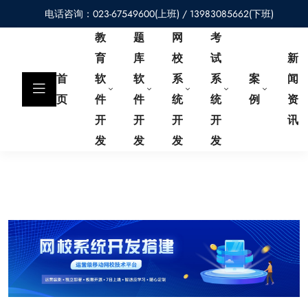
电话咨询：023-67549600(上班) / 13983085662(下班)
教
题
网
考
育
库
校
试
新
首
软
软
系
系
案
闻
页
件
件
统
统
例
资
开
开
开
开
讯
发
发
发
发