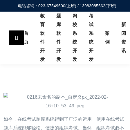
电话咨询：023-67549600(上班) / 13983085662(下班)
教
题
网
考
育
库
校
试
新
首
软
软
系
系
案
闻
页
件
件
统
统
例
资
开
开
开
开
讯
发
发
发
发
如今，在线考试题库系统得到了广泛的运用，使用在线考试
题库系统能够轻松、便捷的组织考试。当然，组织考试必不