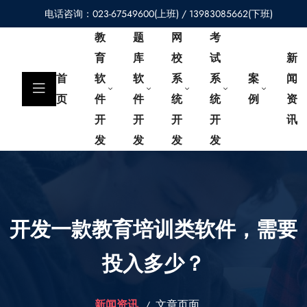
电话咨询：023-67549600(上班) / 13983085662(下班)
教
题
网
考
育
库
校
试
新
首
软
软
系
系
案
闻
页
件
件
统
统
例
资
开
开
开
开
讯
发
发
发
发
开发一款教育培训类软件，需要
投入多少？
新闻资讯
文章页面