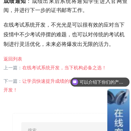
：
成绩出来后系统将通知学生进入官网查
成绩通知
阅
，
并进行下一步的证书邮寄工作
。
在线考试系统开发
，
不光光是可以很有效的应对当下
疫情中不少考试停摆的难题
，
也可以对传统的考试机
制进行灵活优化
，
未来必将爆发出无限的活力
。
返回列表
上一篇：
在线考试系统开发，当下机构必备之选！
下一篇：
让学员快速提升成绩的线上神器！智力竞赛小程序
可以介绍下你们的产品么？
开发！